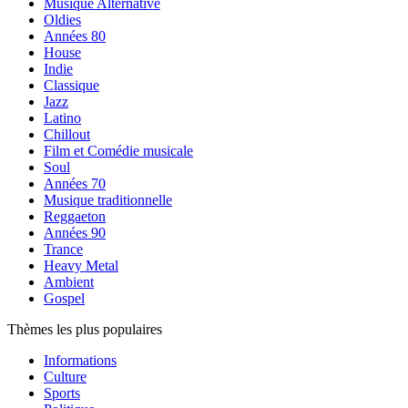
Musique Alternative
Oldies
Années 80
House
Indie
Classique
Jazz
Latino
Chillout
Film et Comédie musicale
Soul
Années 70
Musique traditionnelle
Reggaeton
Années 90
Trance
Heavy Metal
Ambient
Gospel
Thèmes les plus populaires
Informations
Culture
Sports