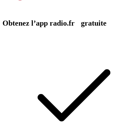
Obtenez l’app radio.fr gratuite