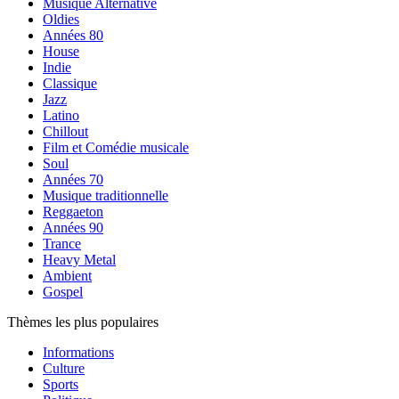
Musique Alternative
Oldies
Années 80
House
Indie
Classique
Jazz
Latino
Chillout
Film et Comédie musicale
Soul
Années 70
Musique traditionnelle
Reggaeton
Années 90
Trance
Heavy Metal
Ambient
Gospel
Thèmes les plus populaires
Informations
Culture
Sports