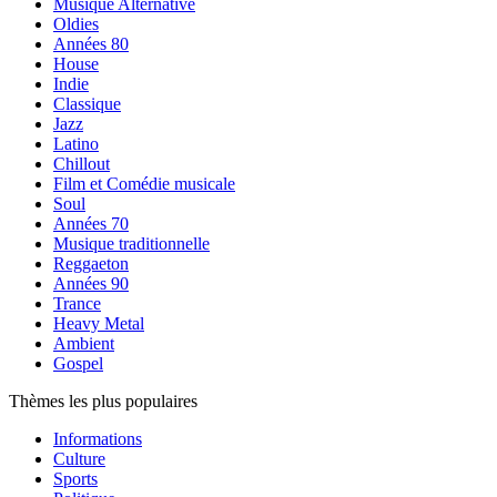
Musique Alternative
Oldies
Années 80
House
Indie
Classique
Jazz
Latino
Chillout
Film et Comédie musicale
Soul
Années 70
Musique traditionnelle
Reggaeton
Années 90
Trance
Heavy Metal
Ambient
Gospel
Thèmes les plus populaires
Informations
Culture
Sports