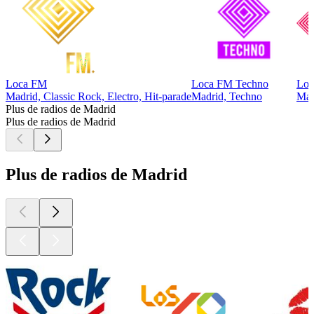
Loca FM
Loca FM Techno
Loc
Madrid, Classic Rock, Electro, Hit-parade
Madrid, Techno
Mad
Plus de radios de Madrid
Plus de radios de Madrid
Plus de radios de Madrid