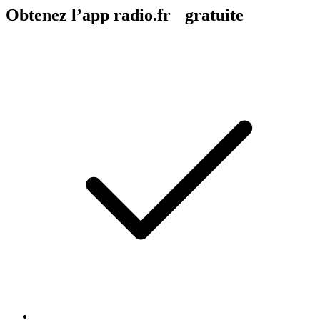
Obtenez l’app radio.fr gratuite