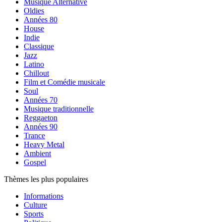
Musique Alternative
Oldies
Années 80
House
Indie
Classique
Jazz
Latino
Chillout
Film et Comédie musicale
Soul
Années 70
Musique traditionnelle
Reggaeton
Années 90
Trance
Heavy Metal
Ambient
Gospel
Thèmes les plus populaires
Informations
Culture
Sports