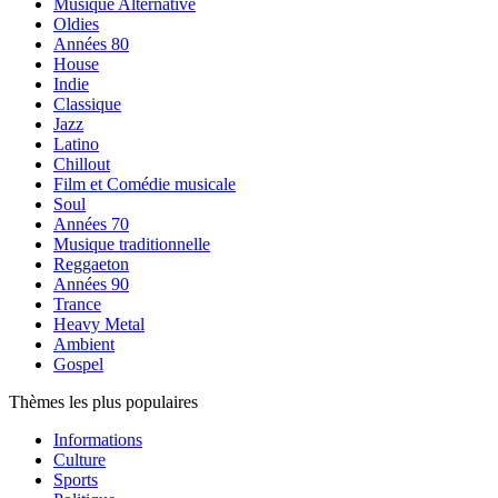
Musique Alternative
Oldies
Années 80
House
Indie
Classique
Jazz
Latino
Chillout
Film et Comédie musicale
Soul
Années 70
Musique traditionnelle
Reggaeton
Années 90
Trance
Heavy Metal
Ambient
Gospel
Thèmes les plus populaires
Informations
Culture
Sports