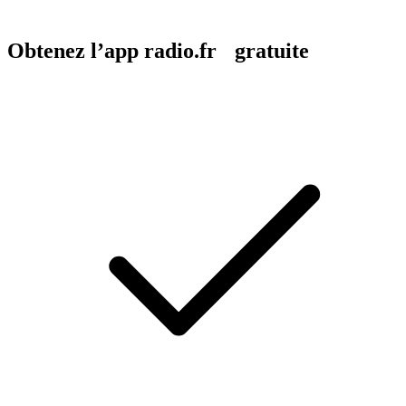
Obtenez l’app radio.fr gratuite