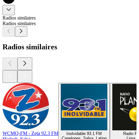
Radios similaires
Radios similaires
Radios similaires
WCMQ-FM - Zeta 92.3 FM
Inolvidable 93.1 FM
Radio Pl
Canelones, Salsa, Latino
Lima, 
Hialeah, Salsa