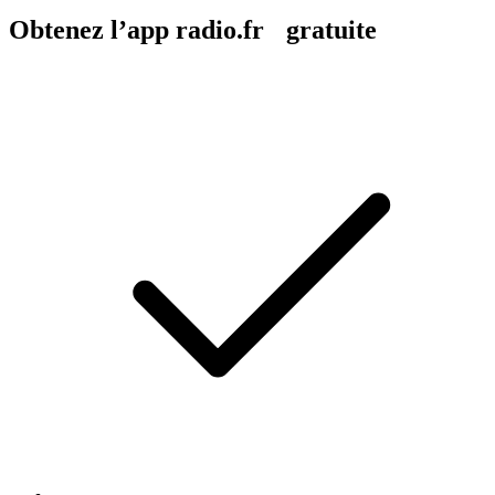
Obtenez l’app radio.fr gratuite