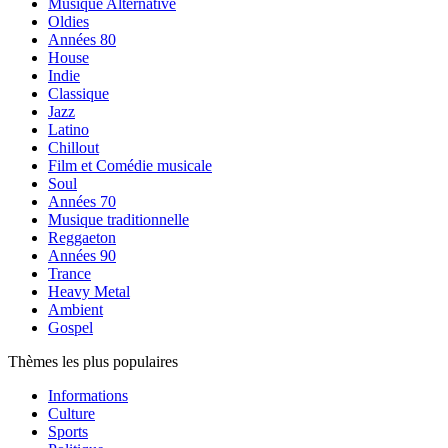
Musique Alternative
Oldies
Années 80
House
Indie
Classique
Jazz
Latino
Chillout
Film et Comédie musicale
Soul
Années 70
Musique traditionnelle
Reggaeton
Années 90
Trance
Heavy Metal
Ambient
Gospel
Thèmes les plus populaires
Informations
Culture
Sports