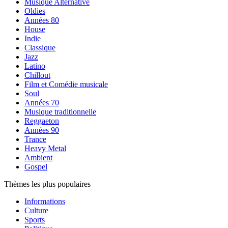
Musique Alternative
Oldies
Années 80
House
Indie
Classique
Jazz
Latino
Chillout
Film et Comédie musicale
Soul
Années 70
Musique traditionnelle
Reggaeton
Années 90
Trance
Heavy Metal
Ambient
Gospel
Thèmes les plus populaires
Informations
Culture
Sports