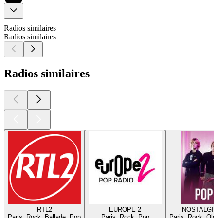
Radios similaires
Radios similaires
Radios similaires
RTL2
EUROPE 2
NOSTALGIE
Paris, Rock, Ballade, Pop
Paris, Rock, Pop
Paris, Rock, Old