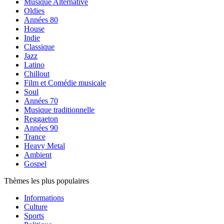
Musique Alternative
Oldies
Années 80
House
Indie
Classique
Jazz
Latino
Chillout
Film et Comédie musicale
Soul
Années 70
Musique traditionnelle
Reggaeton
Années 90
Trance
Heavy Metal
Ambient
Gospel
Thèmes les plus populaires
Informations
Culture
Sports