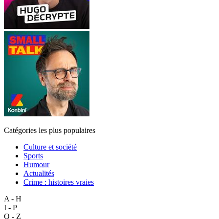
Catégories les plus populaires
Culture et société
Sports
Humour
Actualités
Crime : histoires vraies
A - H
I - P
Q - Z