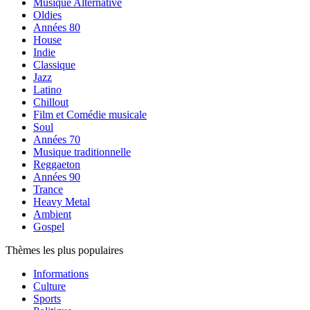
Musique Alternative
Oldies
Années 80
House
Indie
Classique
Jazz
Latino
Chillout
Film et Comédie musicale
Soul
Années 70
Musique traditionnelle
Reggaeton
Années 90
Trance
Heavy Metal
Ambient
Gospel
Thèmes les plus populaires
Informations
Culture
Sports