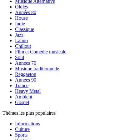
Musique Alternative
Oldies
Années 80
House
Indie
Classique
Jazz
Latino
Chillout
Film et Comédie musicale
Soul
Années 70
Musique traditionnelle
Reggaeton
Années 90
Trance
Heavy Metal
Ambient
Gospel
Thèmes les plus populaires
Informations
Culture
Sports