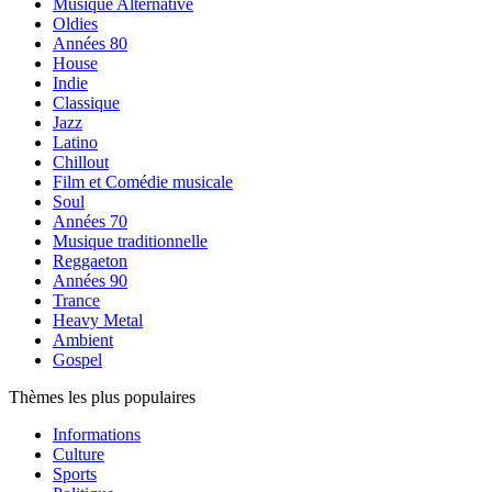
Musique Alternative
Oldies
Années 80
House
Indie
Classique
Jazz
Latino
Chillout
Film et Comédie musicale
Soul
Années 70
Musique traditionnelle
Reggaeton
Années 90
Trance
Heavy Metal
Ambient
Gospel
Thèmes les plus populaires
Informations
Culture
Sports