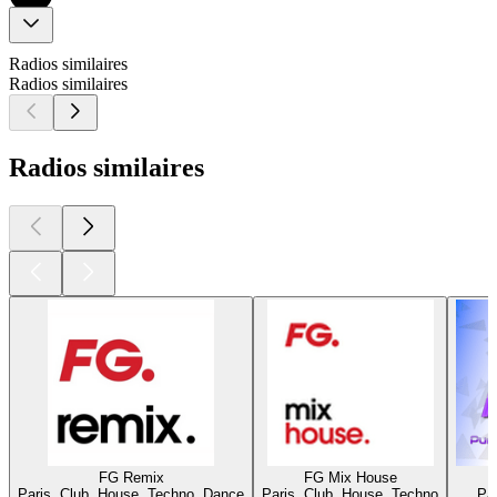
Radios similaires
Radios similaires
Radios similaires
FG Remix
FG Mix House
Paris, Club, House, Techno, Dance
Paris, Club, House, Techno
Par