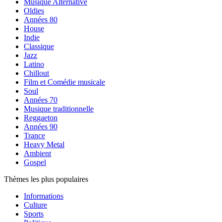
Musique Alternative
Oldies
Années 80
House
Indie
Classique
Jazz
Latino
Chillout
Film et Comédie musicale
Soul
Années 70
Musique traditionnelle
Reggaeton
Années 90
Trance
Heavy Metal
Ambient
Gospel
Thèmes les plus populaires
Informations
Culture
Sports