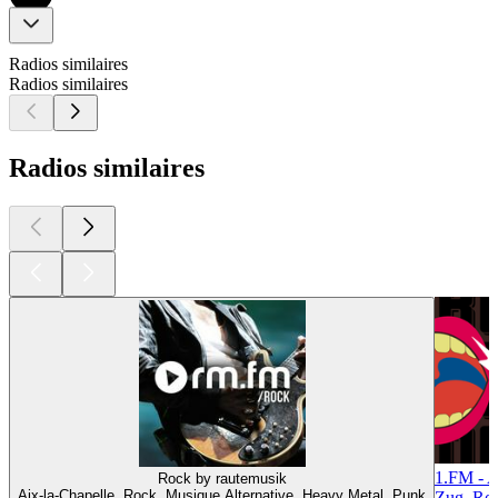
Radios similaires
Radios similaires
Radios similaires
1.FM - A
Rock by rautemusik
Aix-la-Chapelle, Rock, Musique Alternative, Heavy Metal, Punk
Zug, Roc