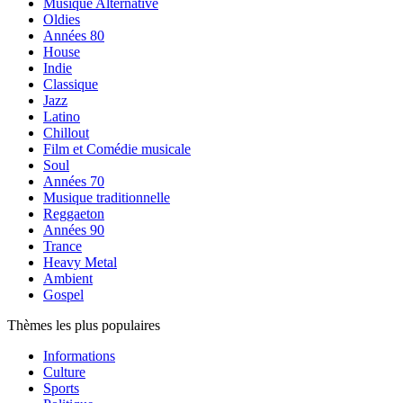
Musique Alternative
Oldies
Années 80
House
Indie
Classique
Jazz
Latino
Chillout
Film et Comédie musicale
Soul
Années 70
Musique traditionnelle
Reggaeton
Années 90
Trance
Heavy Metal
Ambient
Gospel
Thèmes les plus populaires
Informations
Culture
Sports