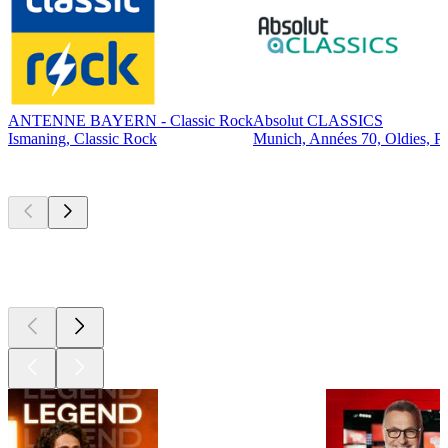
ANTENNE BAYERN - Classic Rock
Absolut CLASSICS
Ismaning, Classic Rock
Munich, Années 70, Oldies, P
Les meilleurs
podcasts
Les meilleurs
podcasts
Les meilleurs
podcasts