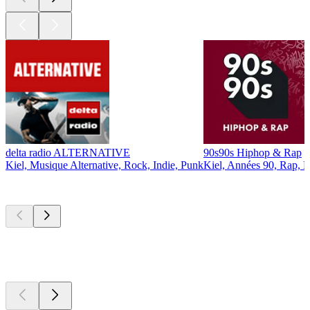
delta radio ALTERNATIVE
90s90s Hiphop & Rap
Kiel, Musique Alternative, Rock, Indie, Punk
Kiel, Années 90, Rap, 
Les meilleurs
podcasts
Les meilleurs
podcasts
Les meilleurs
podcasts