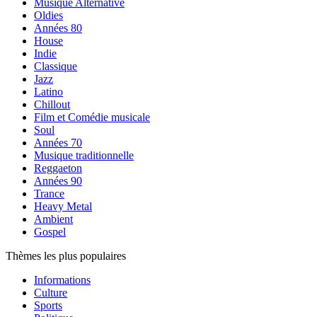
Musique Alternative
Oldies
Années 80
House
Indie
Classique
Jazz
Latino
Chillout
Film et Comédie musicale
Soul
Années 70
Musique traditionnelle
Reggaeton
Années 90
Trance
Heavy Metal
Ambient
Gospel
Thèmes les plus populaires
Informations
Culture
Sports