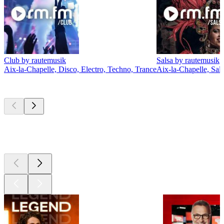
Club by rautemusik
Salsa by rautemusik
Aix-la-Chapelle, Disco, Electro, Techno, Trance
Aix-la-Chapelle, Sal
Les meilleurs
podcasts
Les meilleurs
podcasts
Les meilleurs
podcasts