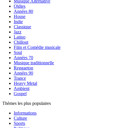
Musique Alternative
Oldies
Années 80
House
Indie
Classique
Jazz
Latino
Chillout
Film et Comédie musicale
Soul
Années 70
Musique traditionnelle
Reggaeton
Années 90
Trance
Heavy Metal
Ambient
Gospel
Thèmes les plus populaires
Informations
Culture
Sports