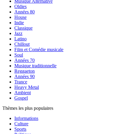
Musique Alternative
Oldies
Années 80
House
Indie
Classique
Jazz
Latino
Chillout
Film et Comédie musicale
Soul
Années 70
Musique traditionnelle
Reggaeton
Années 90
Trance
Heavy Metal
Ambient
Gospel
Thèmes les plus populaires
Informations
Culture
Sports