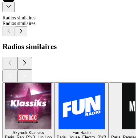
Radios similaires
Radios similaires
Radios similaires
Skyrock Klassiks
Fun Radio
Paris, Rap, R'n'B, Hip Hop
Paris, House, Electro, R'n'B
Paris, Reggae,