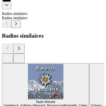
Radios similaires
Radios similaires
Radios similaires
Radio Melodie
Sarrebruck, Folklore Allemand, Musique traditionnelle, Tubes
Schwaz, Fo