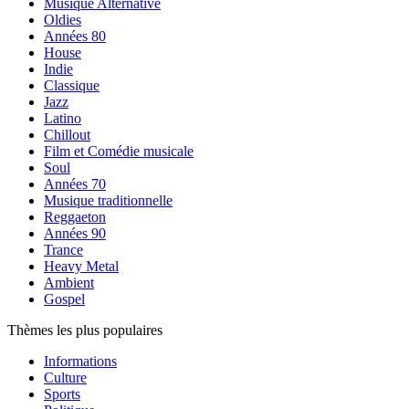
Musique Alternative
Oldies
Années 80
House
Indie
Classique
Jazz
Latino
Chillout
Film et Comédie musicale
Soul
Années 70
Musique traditionnelle
Reggaeton
Années 90
Trance
Heavy Metal
Ambient
Gospel
Thèmes les plus populaires
Informations
Culture
Sports