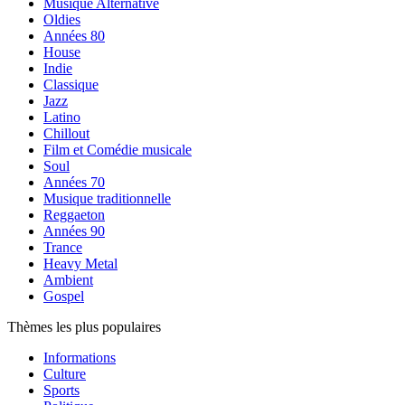
Musique Alternative
Oldies
Années 80
House
Indie
Classique
Jazz
Latino
Chillout
Film et Comédie musicale
Soul
Années 70
Musique traditionnelle
Reggaeton
Années 90
Trance
Heavy Metal
Ambient
Gospel
Thèmes les plus populaires
Informations
Culture
Sports