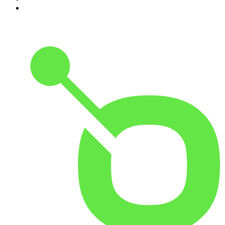
10
.
Small Talk - Konbini