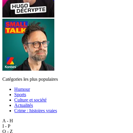
Catégories les plus populaires
Humour
Sports
Culture et société
Actualités
Crime : histoires vraies
A - H
I - P
Q - Z