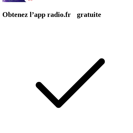
Obtenez l’app radio.fr gratuite