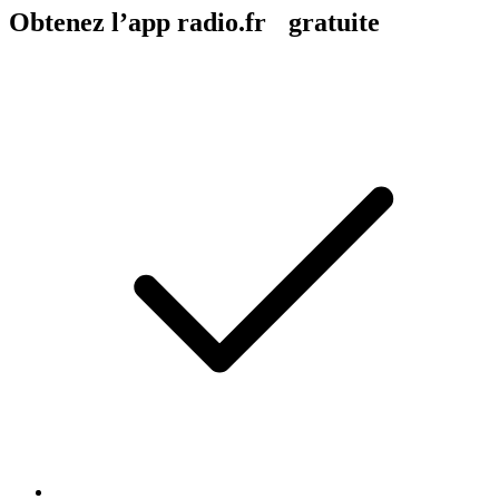
Obtenez l’app radio.fr gratuite