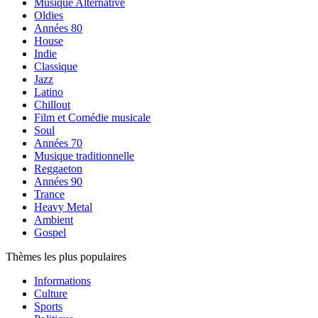
Musique Alternative
Oldies
Années 80
House
Indie
Classique
Jazz
Latino
Chillout
Film et Comédie musicale
Soul
Années 70
Musique traditionnelle
Reggaeton
Années 90
Trance
Heavy Metal
Ambient
Gospel
Thèmes les plus populaires
Informations
Culture
Sports