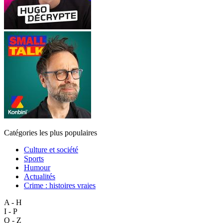
Catégories les plus populaires
Culture et société
Sports
Humour
Actualités
Crime : histoires vraies
A - H
I - P
Q - Z