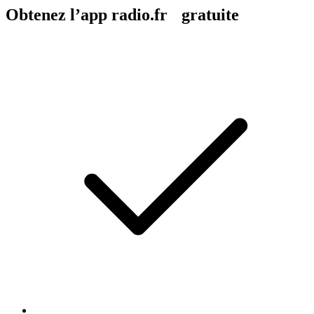
Obtenez l’app radio.fr gratuite