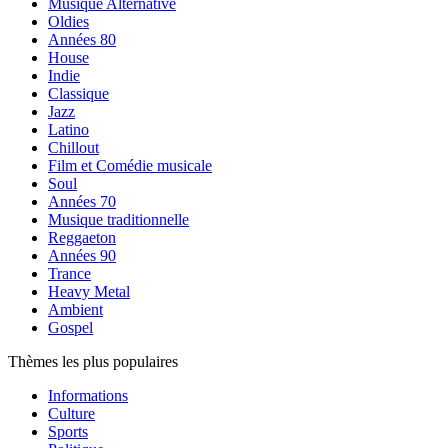
Musique Alternative
Oldies
Années 80
House
Indie
Classique
Jazz
Latino
Chillout
Film et Comédie musicale
Soul
Années 70
Musique traditionnelle
Reggaeton
Années 90
Trance
Heavy Metal
Ambient
Gospel
Thèmes les plus populaires
Informations
Culture
Sports