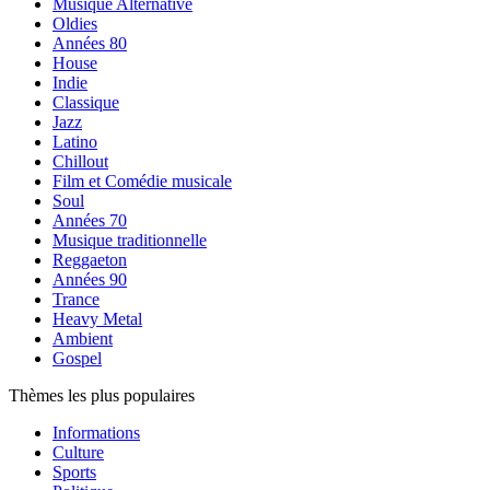
Musique Alternative
Oldies
Années 80
House
Indie
Classique
Jazz
Latino
Chillout
Film et Comédie musicale
Soul
Années 70
Musique traditionnelle
Reggaeton
Années 90
Trance
Heavy Metal
Ambient
Gospel
Thèmes les plus populaires
Informations
Culture
Sports