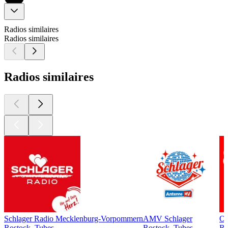
Radios similaires
Radios similaires
Radios similaires
Schlager Radio Mecklenburg-Vorpommern
AMV Schlager
Os
Rostock, Tubes
Rostock, Tubes
Ro