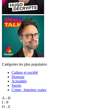
Catégories les plus populaires
Culture et société
Humour
Actualités
Sports
Crime : histoires vraies
A - H
I - P
Q - Z