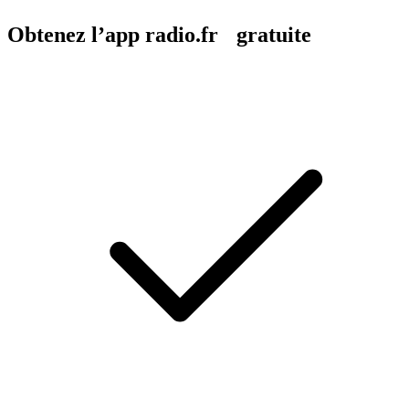
Obtenez l’app radio.fr gratuite