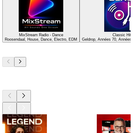
MixStream Radio - Dance
Classic Hit
Roosendaal, House, Dance, Electro, EDM
Geldrop, Années 70, Années 
Les meilleurs
podcasts
Les meilleurs
podcasts
Les meilleurs
podcasts