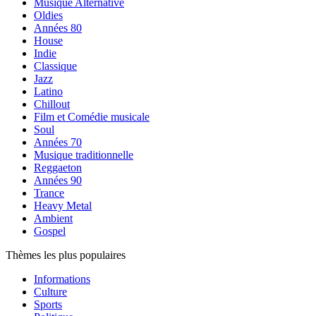
Musique Alternative
Oldies
Années 80
House
Indie
Classique
Jazz
Latino
Chillout
Film et Comédie musicale
Soul
Années 70
Musique traditionnelle
Reggaeton
Années 90
Trance
Heavy Metal
Ambient
Gospel
Thèmes les plus populaires
Informations
Culture
Sports