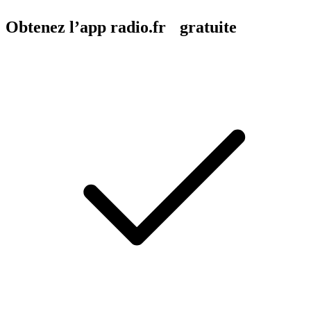
Obtenez l’app radio.fr gratuite