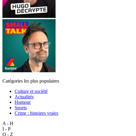
Catégories les plus populaires
Culture et société
Actualités
Humour
Sports
Crime : histoires vraies
A - H
I - P
Q - Z