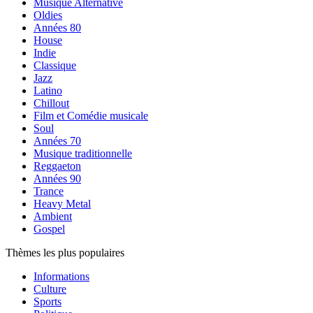
Musique Alternative
Oldies
Années 80
House
Indie
Classique
Jazz
Latino
Chillout
Film et Comédie musicale
Soul
Années 70
Musique traditionnelle
Reggaeton
Années 90
Trance
Heavy Metal
Ambient
Gospel
Thèmes les plus populaires
Informations
Culture
Sports