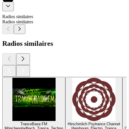
Radios similaires
Radios similaires
Radios similaires
TranceBase.FM
Hirschmilch Psytrance Channel
Mönchengladbach, Trance, Techno
Hambourg, Electro, Trance
Or