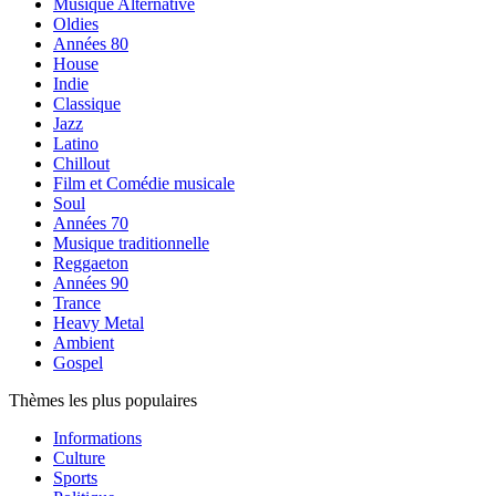
Musique Alternative
Oldies
Années 80
House
Indie
Classique
Jazz
Latino
Chillout
Film et Comédie musicale
Soul
Années 70
Musique traditionnelle
Reggaeton
Années 90
Trance
Heavy Metal
Ambient
Gospel
Thèmes les plus populaires
Informations
Culture
Sports