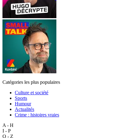
Catégories les plus populaires
Culture et société
Sports
Humour
Actualités
Crime : histoires vraies
A - H
I - P
Q - Z