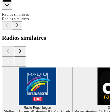
Radios similaires
Radios similaires
Radios similaires
Radio Regenbogen
DI
Stuttgart, Années 90, Années 80, Pop, Charts
Rouen, Années 70, Anné