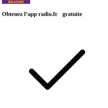
Obtenez l’app radio.fr gratuite