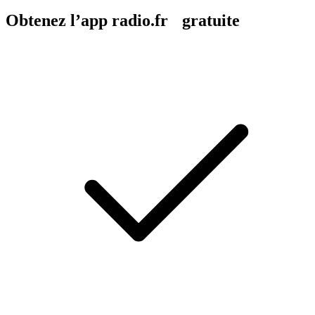
Obtenez l’app radio.fr gratuite