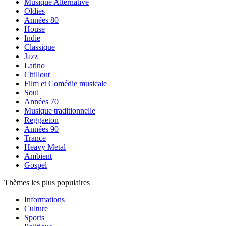
Musique Alternative
Oldies
Années 80
House
Indie
Classique
Jazz
Latino
Chillout
Film et Comédie musicale
Soul
Années 70
Musique traditionnelle
Reggaeton
Années 90
Trance
Heavy Metal
Ambient
Gospel
Thèmes les plus populaires
Informations
Culture
Sports