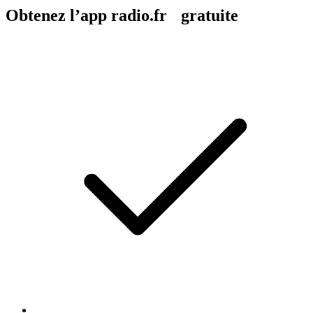
Obtenez l’app radio.fr gratuite