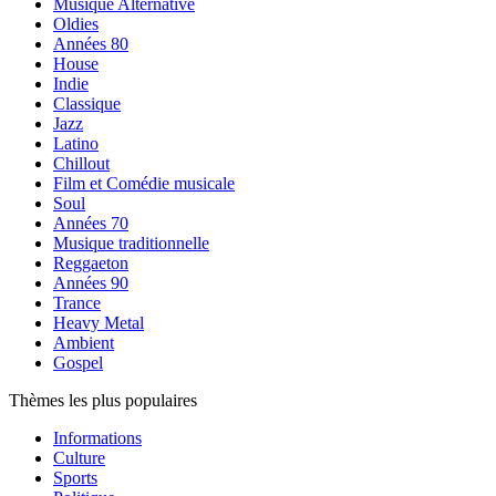
Musique Alternative
Oldies
Années 80
House
Indie
Classique
Jazz
Latino
Chillout
Film et Comédie musicale
Soul
Années 70
Musique traditionnelle
Reggaeton
Années 90
Trance
Heavy Metal
Ambient
Gospel
Thèmes les plus populaires
Informations
Culture
Sports