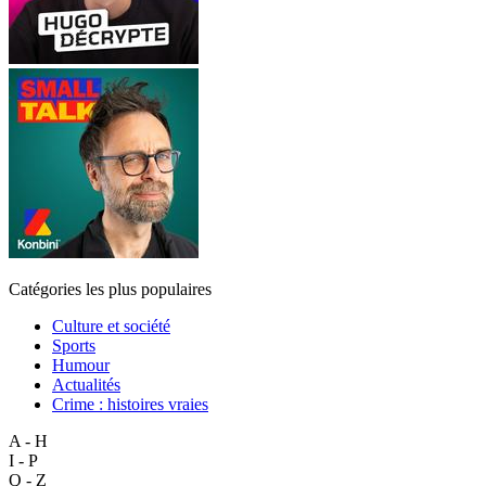
Catégories les plus populaires
Culture et société
Sports
Humour
Actualités
Crime : histoires vraies
A - H
I - P
Q - Z