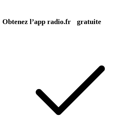
Obtenez l’app radio.fr gratuite