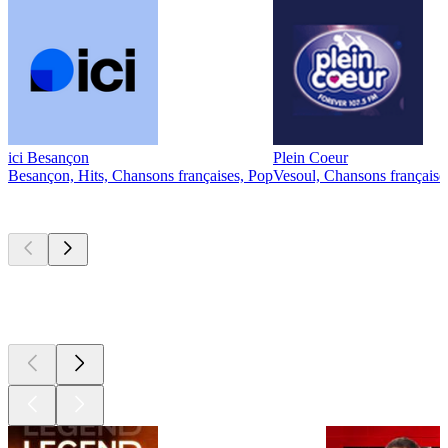
ici Besançon
Plein Coeur
Besançon, Hits, Chansons françaises, Pop
Vesoul, Chansons française
Les meilleurs
podcasts
Les meilleurs
podcasts
Les meilleurs
podcasts