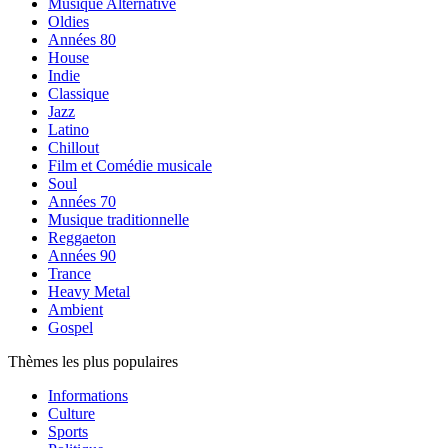
Musique Alternative
Oldies
Années 80
House
Indie
Classique
Jazz
Latino
Chillout
Film et Comédie musicale
Soul
Années 70
Musique traditionnelle
Reggaeton
Années 90
Trance
Heavy Metal
Ambient
Gospel
Thèmes les plus populaires
Informations
Culture
Sports