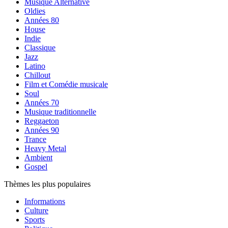
Musique Alternative
Oldies
Années 80
House
Indie
Classique
Jazz
Latino
Chillout
Film et Comédie musicale
Soul
Années 70
Musique traditionnelle
Reggaeton
Années 90
Trance
Heavy Metal
Ambient
Gospel
Thèmes les plus populaires
Informations
Culture
Sports