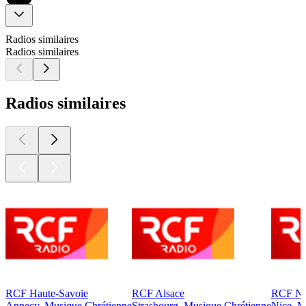
Radios similaires
Radios similaires
Radios similaires
RCF Haute-Savoie
RCF Alsace
RCF Ni
Annecy, Musique Chrétienne
Strasbourg, Musique Chrétienne
Nice, M