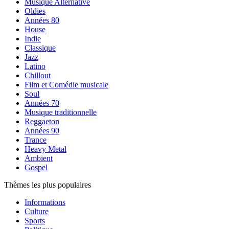
Musique Alternative
Oldies
Années 80
House
Indie
Classique
Jazz
Latino
Chillout
Film et Comédie musicale
Soul
Années 70
Musique traditionnelle
Reggaeton
Années 90
Trance
Heavy Metal
Ambient
Gospel
Thèmes les plus populaires
Informations
Culture
Sports