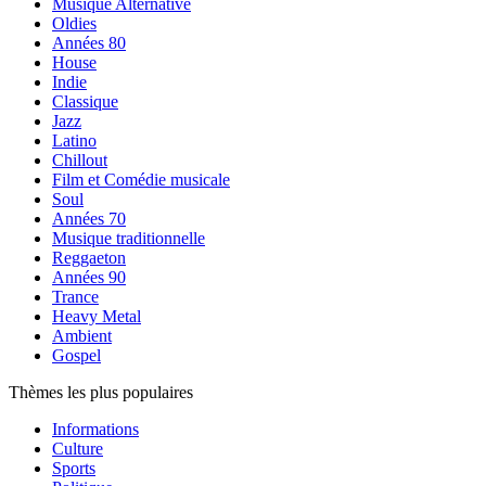
Musique Alternative
Oldies
Années 80
House
Indie
Classique
Jazz
Latino
Chillout
Film et Comédie musicale
Soul
Années 70
Musique traditionnelle
Reggaeton
Années 90
Trance
Heavy Metal
Ambient
Gospel
Thèmes les plus populaires
Informations
Culture
Sports