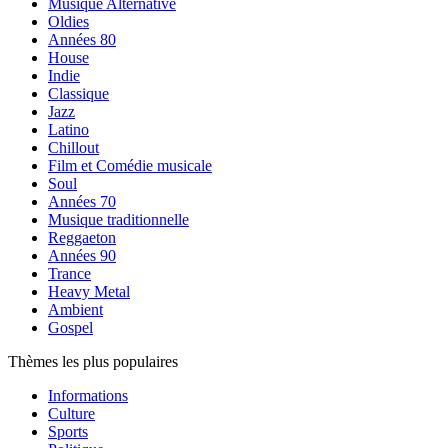
Musique Alternative
Oldies
Années 80
House
Indie
Classique
Jazz
Latino
Chillout
Film et Comédie musicale
Soul
Années 70
Musique traditionnelle
Reggaeton
Années 90
Trance
Heavy Metal
Ambient
Gospel
Thèmes les plus populaires
Informations
Culture
Sports