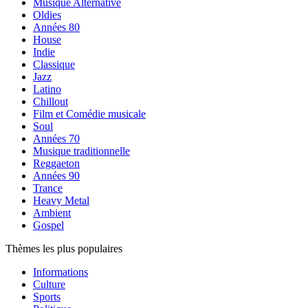
Musique Alternative
Oldies
Années 80
House
Indie
Classique
Jazz
Latino
Chillout
Film et Comédie musicale
Soul
Années 70
Musique traditionnelle
Reggaeton
Années 90
Trance
Heavy Metal
Ambient
Gospel
Thèmes les plus populaires
Informations
Culture
Sports