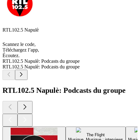
RTL102.5 Napulè
Scannez le code,
Téléchargez l’app,
Écoutez.
RTL102.5 Napulè: Podcasts du groupe
RTL102.5 Napulè: Podcasts du groupe
RTL102.5 Napulè: Podcasts du groupe
The Flight
Musique, Musique : interviews
Musiqu