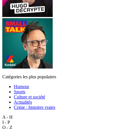
Catégories les plus populaires
Humour
Sports
Culture et société
Actualités
Crime : histoires vraies
A - H
I - P
Q - Z