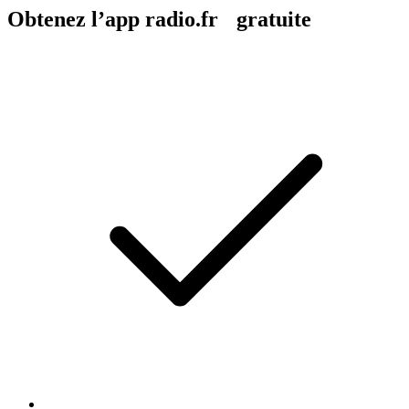
Obtenez l’app radio.fr gratuite