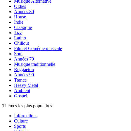
Musique Alternative
Oldies
Années 80
House
Indie
Classique
Jazz
Latino
Chillout
Film et Comédie musicale
Soul
Années 70
Musique traditionnelle
Reggaeton
Années 90
Trance
Heavy Metal
Ambient
Gospel
Thèmes les plus populaires
Informations
Culture
Sports