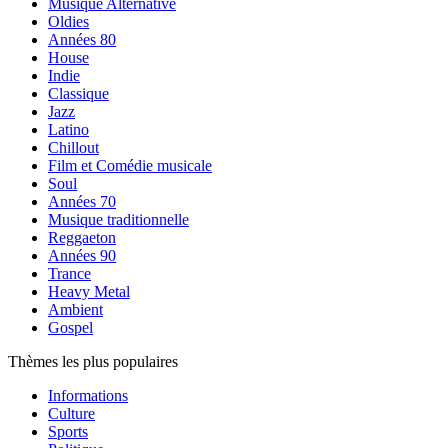
Musique Alternative
Oldies
Années 80
House
Indie
Classique
Jazz
Latino
Chillout
Film et Comédie musicale
Soul
Années 70
Musique traditionnelle
Reggaeton
Années 90
Trance
Heavy Metal
Ambient
Gospel
Thèmes les plus populaires
Informations
Culture
Sports