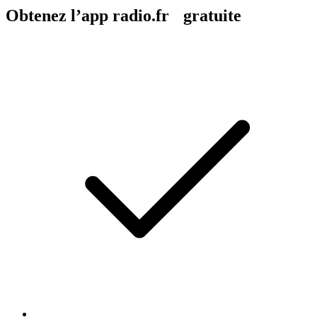
Obtenez l’app radio.fr gratuite