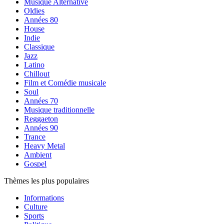
Musique Alternative
Oldies
Années 80
House
Indie
Classique
Jazz
Latino
Chillout
Film et Comédie musicale
Soul
Années 70
Musique traditionnelle
Reggaeton
Années 90
Trance
Heavy Metal
Ambient
Gospel
Thèmes les plus populaires
Informations
Culture
Sports