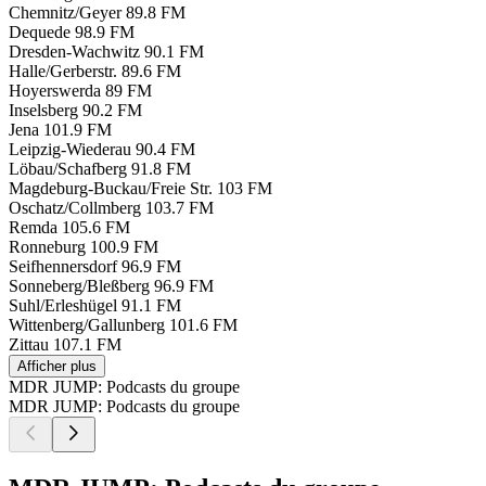
Chemnitz/Geyer
89.8 FM
Dequede
98.9 FM
Dresden-Wachwitz
90.1 FM
Halle/Gerberstr.
89.6 FM
Hoyerswerda
89 FM
Inselsberg
90.2 FM
Jena
101.9 FM
Leipzig-Wiederau
90.4 FM
Löbau/Schafberg
91.8 FM
Magdeburg-Buckau/Freie Str.
103 FM
Oschatz/Collmberg
103.7 FM
Remda
105.6 FM
Ronneburg
100.9 FM
Seifhennersdorf
96.9 FM
Sonneberg/Bleßberg
96.9 FM
Suhl/Erleshügel
91.1 FM
Wittenberg/Gallunberg
101.6 FM
Zittau
107.1 FM
Afficher plus
MDR JUMP: Podcasts du groupe
MDR JUMP: Podcasts du groupe