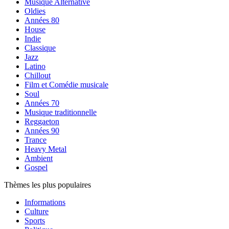
Musique Alternative
Oldies
Années 80
House
Indie
Classique
Jazz
Latino
Chillout
Film et Comédie musicale
Soul
Années 70
Musique traditionnelle
Reggaeton
Années 90
Trance
Heavy Metal
Ambient
Gospel
Thèmes les plus populaires
Informations
Culture
Sports