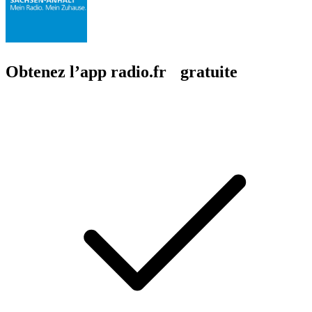
Obtenez l’app radio.fr gratuite