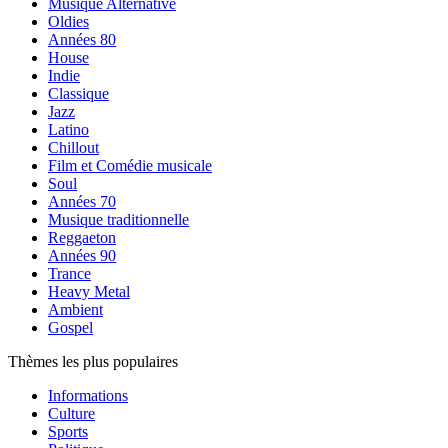
Musique Alternative
Oldies
Années 80
House
Indie
Classique
Jazz
Latino
Chillout
Film et Comédie musicale
Soul
Années 70
Musique traditionnelle
Reggaeton
Années 90
Trance
Heavy Metal
Ambient
Gospel
Thèmes les plus populaires
Informations
Culture
Sports