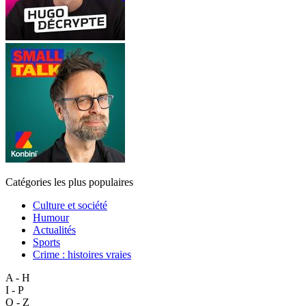
Catégories les plus populaires
Culture et société
Humour
Actualités
Sports
Crime : histoires vraies
A - H
I - P
Q - Z