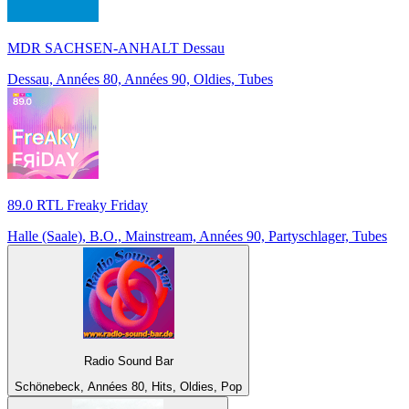
MDR SACHSEN-ANHALT Dessau
Dessau, Années 80, Années 90, Oldies, Tubes
89.0 RTL Freaky Friday
Halle (Saale), B.O., Mainstream, Années 90, Partyschlager, Tubes
Radio Sound Bar
Schönebeck, Années 80, Hits, Oldies, Pop