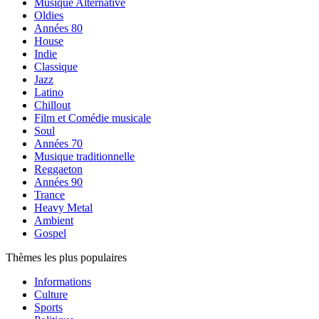
Musique Alternative
Oldies
Années 80
House
Indie
Classique
Jazz
Latino
Chillout
Film et Comédie musicale
Soul
Années 70
Musique traditionnelle
Reggaeton
Années 90
Trance
Heavy Metal
Ambient
Gospel
Thèmes les plus populaires
Informations
Culture
Sports