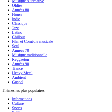
Musique Alternative
Oldies
Années 80
House
Indie
Classique
Jazz
Latino
Chillout
Film et Comédie musicale
Soul
Années 70
Musique traditionnelle
Reggaeton
Années 90
Trance
Heavy Metal
Ambient
Gospel
Thèmes les plus populaires
Informations
Culture
Sports