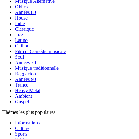
Musique Alternative
Oldies
Années 80
House
Indie
Classique
Jazz
Latino
Chillout
Film et Comédie musicale
Soul
Années 70
Musique traditionnelle
Reggaeton
Années 90
Trance
Heavy Metal
Ambient
Gospel
Thèmes les plus populaires
Informations
Culture
Sports