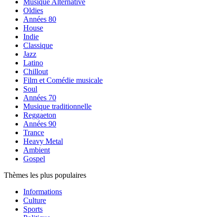
Musique Alternative
Oldies
Années 80
House
Indie
Classique
Jazz
Latino
Chillout
Film et Comédie musicale
Soul
Années 70
Musique traditionnelle
Reggaeton
Années 90
Trance
Heavy Metal
Ambient
Gospel
Thèmes les plus populaires
Informations
Culture
Sports