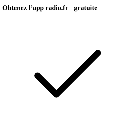
Obtenez l’app radio.fr gratuite