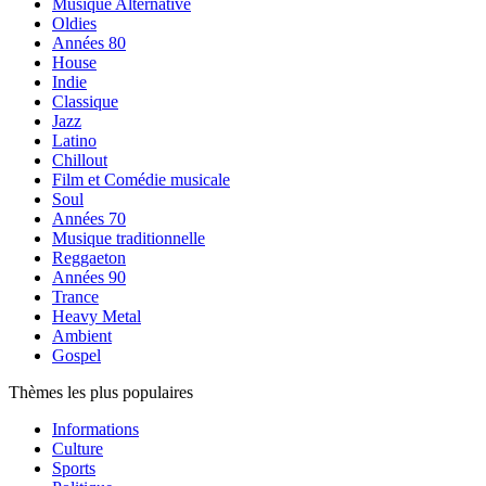
Musique Alternative
Oldies
Années 80
House
Indie
Classique
Jazz
Latino
Chillout
Film et Comédie musicale
Soul
Années 70
Musique traditionnelle
Reggaeton
Années 90
Trance
Heavy Metal
Ambient
Gospel
Thèmes les plus populaires
Informations
Culture
Sports