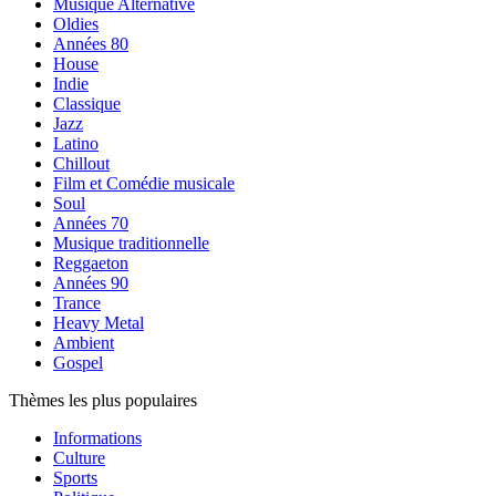
Musique Alternative
Oldies
Années 80
House
Indie
Classique
Jazz
Latino
Chillout
Film et Comédie musicale
Soul
Années 70
Musique traditionnelle
Reggaeton
Années 90
Trance
Heavy Metal
Ambient
Gospel
Thèmes les plus populaires
Informations
Culture
Sports