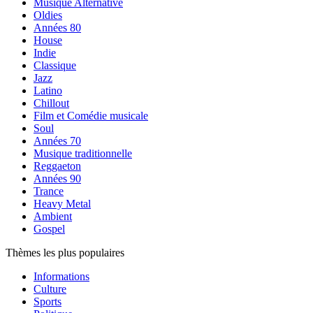
Musique Alternative
Oldies
Années 80
House
Indie
Classique
Jazz
Latino
Chillout
Film et Comédie musicale
Soul
Années 70
Musique traditionnelle
Reggaeton
Années 90
Trance
Heavy Metal
Ambient
Gospel
Thèmes les plus populaires
Informations
Culture
Sports