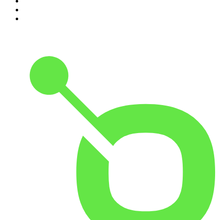
8
.
Transfert
9
.
HugoDécrypte - Actus et interviews
10
.
Small Talk - Konbini