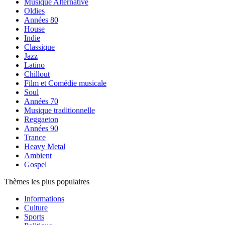
Musique Alternative
Oldies
Années 80
House
Indie
Classique
Jazz
Latino
Chillout
Film et Comédie musicale
Soul
Années 70
Musique traditionnelle
Reggaeton
Années 90
Trance
Heavy Metal
Ambient
Gospel
Thèmes les plus populaires
Informations
Culture
Sports