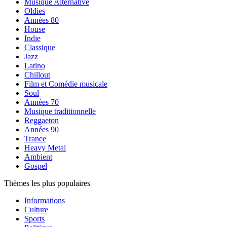
Musique Alternative
Oldies
Années 80
House
Indie
Classique
Jazz
Latino
Chillout
Film et Comédie musicale
Soul
Années 70
Musique traditionnelle
Reggaeton
Années 90
Trance
Heavy Metal
Ambient
Gospel
Thèmes les plus populaires
Informations
Culture
Sports