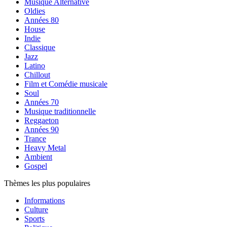
Musique Alternative
Oldies
Années 80
House
Indie
Classique
Jazz
Latino
Chillout
Film et Comédie musicale
Soul
Années 70
Musique traditionnelle
Reggaeton
Années 90
Trance
Heavy Metal
Ambient
Gospel
Thèmes les plus populaires
Informations
Culture
Sports