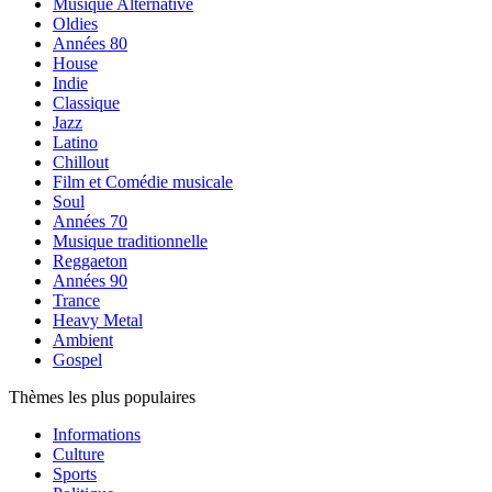
Musique Alternative
Oldies
Années 80
House
Indie
Classique
Jazz
Latino
Chillout
Film et Comédie musicale
Soul
Années 70
Musique traditionnelle
Reggaeton
Années 90
Trance
Heavy Metal
Ambient
Gospel
Thèmes les plus populaires
Informations
Culture
Sports