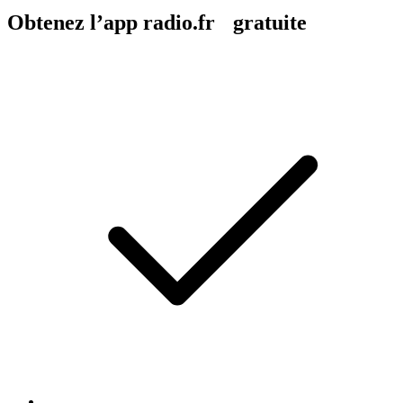
Obtenez l’app radio.fr gratuite