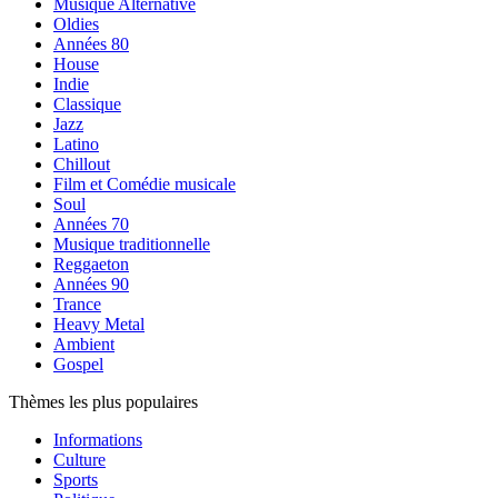
Musique Alternative
Oldies
Années 80
House
Indie
Classique
Jazz
Latino
Chillout
Film et Comédie musicale
Soul
Années 70
Musique traditionnelle
Reggaeton
Années 90
Trance
Heavy Metal
Ambient
Gospel
Thèmes les plus populaires
Informations
Culture
Sports